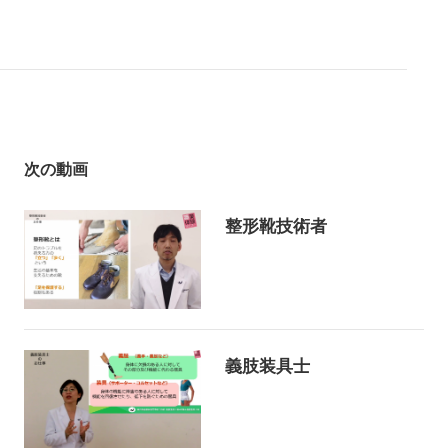
次の動画
整形靴技術者
義肢装具士