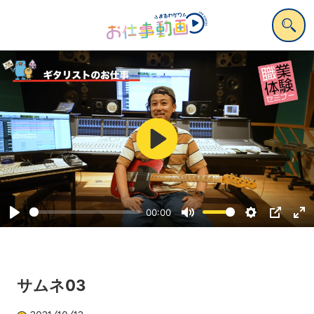
Play
00:00
Play
Mute
Settings
PIP
Ent
ful
サムネ03