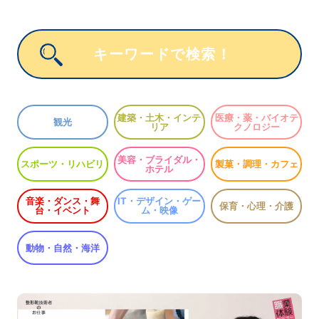
建築・土木・インテ
医療・薬・バイオテ
観光
リア
クノロジー
美容・ブライダル・
スポーツ・リハビリ
製菓・調理・カフェ
ホテル
音楽・ダンス・舞
IT・デザイン・ゲー
保育・心理・介護
台・イベント
ム・映像
動物・自然・海洋