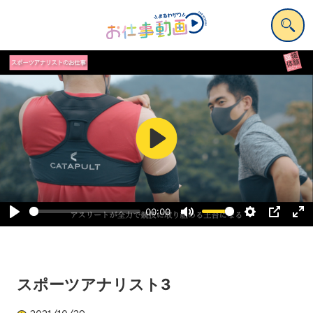
Play
00:00
Play
Mute
Settings
PIP
Ent
ful
スポーツアナリスト3