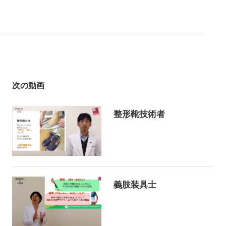
次の動画
整形靴技術者
義肢装具士