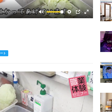
00:00
Mute
Settings
PIP
Enter
fullscreen
ート