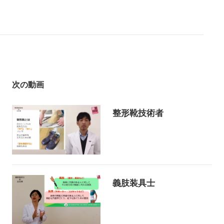
次の動画
整形靴技術者
義肢装具士