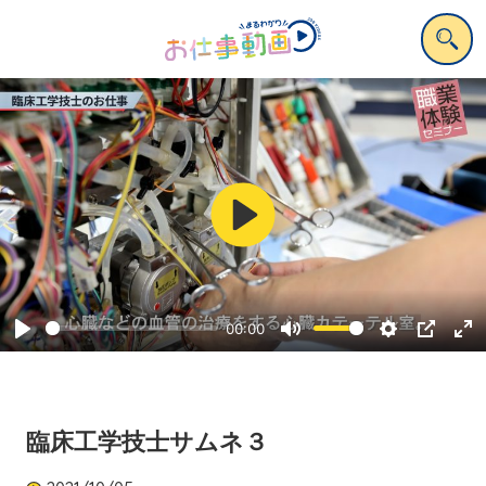
Play
00:00
Play
Mute
Settings
PIP
Ent
ful
臨床工学技士サムネ３