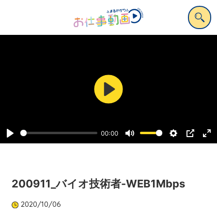
Play
00:00
Play
Mute
Settings
PIP
Ent
ful
200911_バイオ技術者-WEB1Mbps
2020/10/06