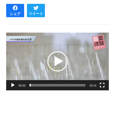
ツイート
シェア
動
画
プ
レ
ー
ヤ
ー
00:00
02:41