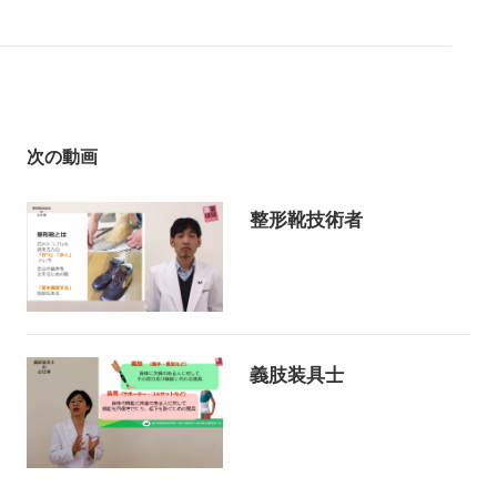
次の動画
整形靴技術者
義肢装具士