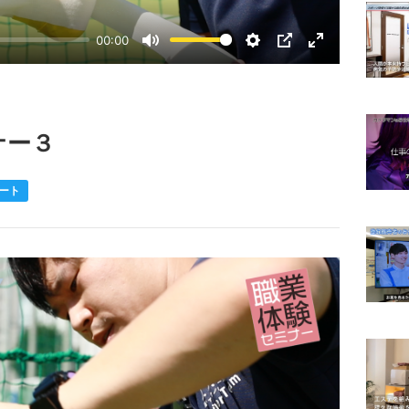
00:00
Mute
Settings
PIP
Enter
fullscreen
ナー３
ート