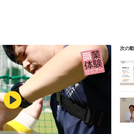
次の
Play