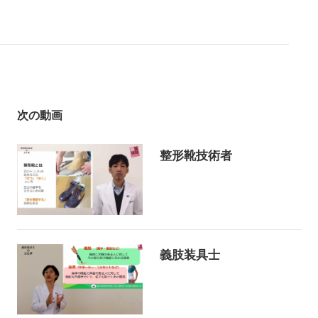
次の動画
整形靴技術者
義肢装具士