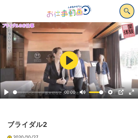
Play
00:00
Play
Mute
Settings
PIP
Ent
ful
ブライダル2
2020/10/27