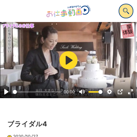
Play
00:00
Play
Mute
Settings
PIP
Ent
ful
ブライダル4
2020/10/27