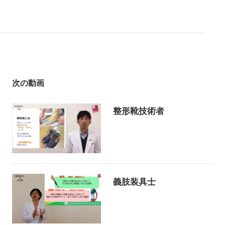
次の動画
整形靴技術者
義肢装具士