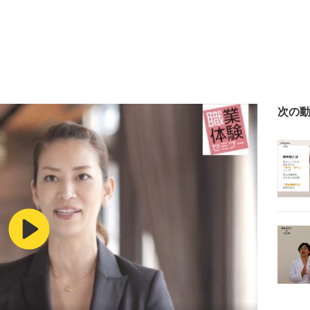
次の
Play