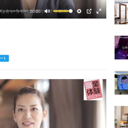
00:00
Mute
Settings
PIP
Enter
fullscreen
ート