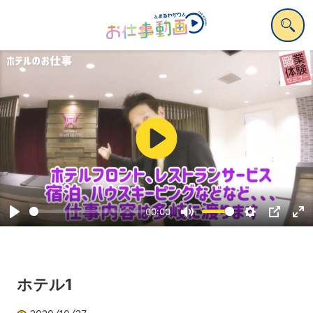
Play
00:00
Play
Mute
Settings
PIP
Ent
ful
ホテル1