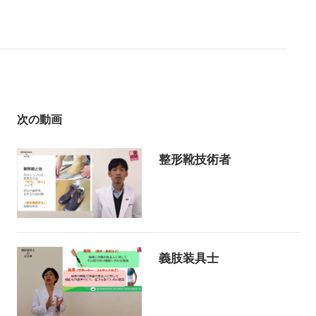
次の動画
整形靴技術者
義肢装具士