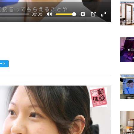
00:00
Mute
Settings
PIP
Enter
fullscreen
ート