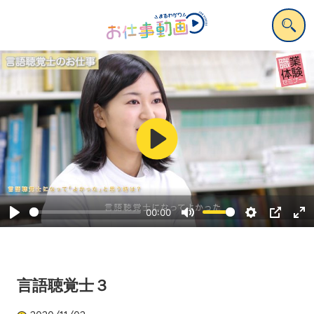
Play
00:00
Play
Mute
Settings
PIP
Ent
ful
言語聴覚士３