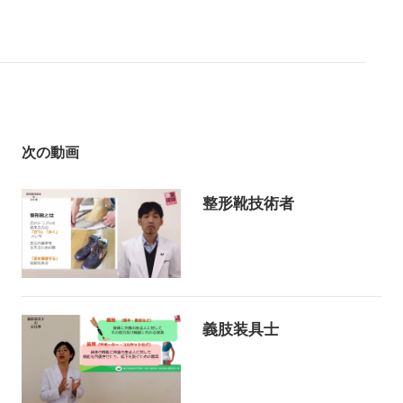
次の動画
整形靴技術者
義肢装具士