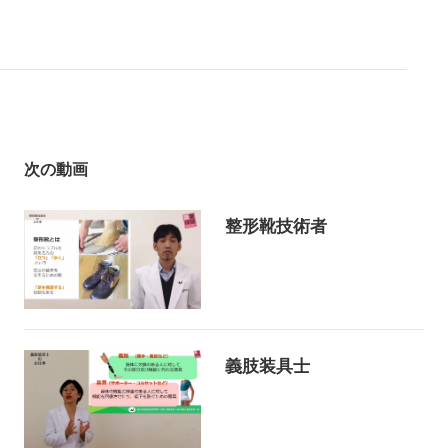
次の動画
整形靴技術者
義肢装具士