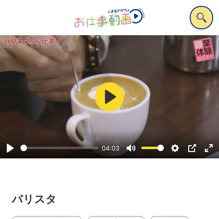
Play
04:03
Play
Mute
Settings
PIP
Ent
ful
バリスタ