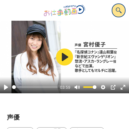
Play
03:59
Play
Mute
Settings
PIP
Ent
ful
声優