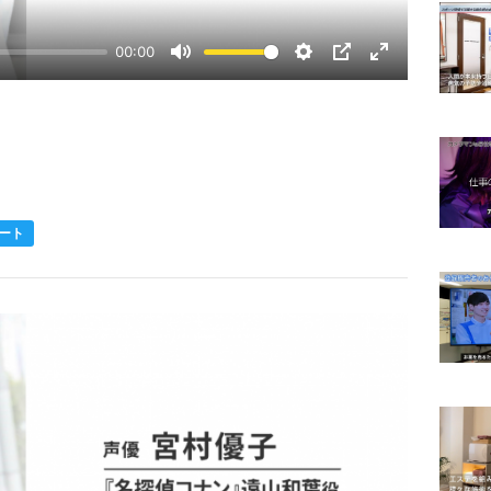
00:00
Mute
Settings
PIP
Enter
fullscreen
ート