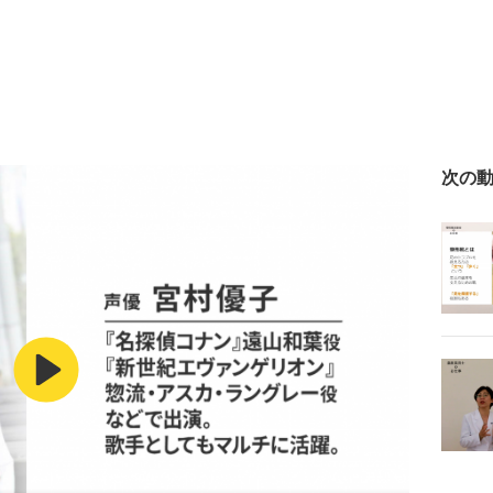
次の
Play