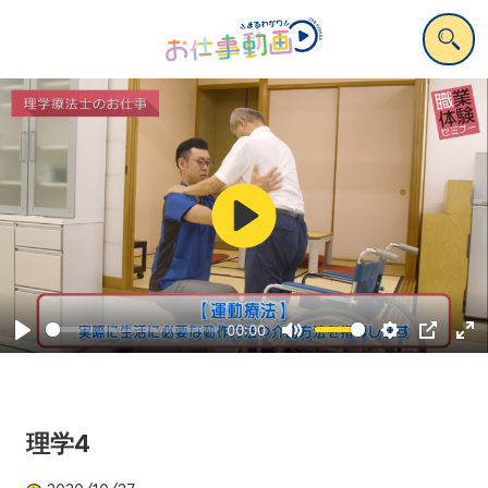
Play
00:00
Play
Mute
Settings
PIP
Ent
ful
理学4