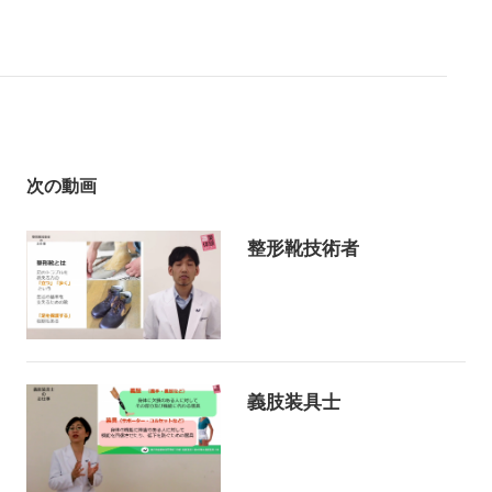
次の動画
整形靴技術者
義肢装具士