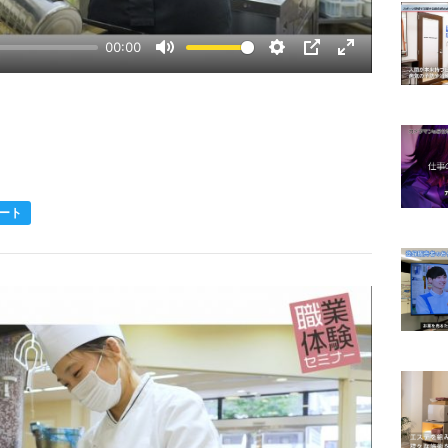
00:00
Mute
Settings
PIP
Enter
fullscreen
ート