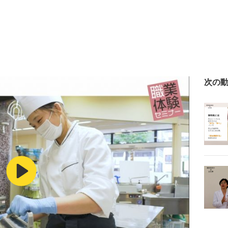
次の
Play