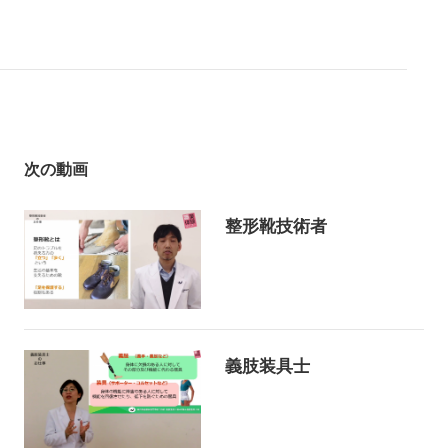
次の動画
整形靴技術者
義肢装具士