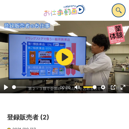
Play
00:00
Play
Mute
Settings
PIP
Ent
ful
登録販売者 (2)