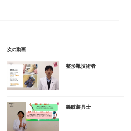
次の動画
整形靴技術者
義肢装具士