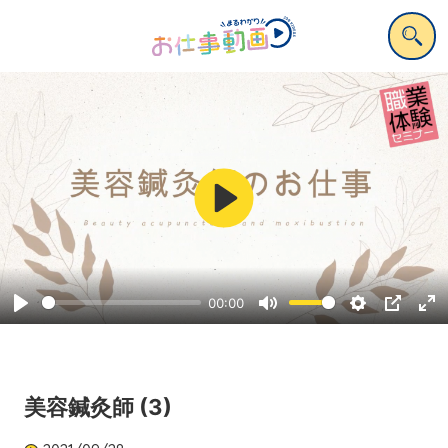
Play
00:00
Play
Mute
Settings
PIP
Ent
ful
美容鍼灸師 (3)