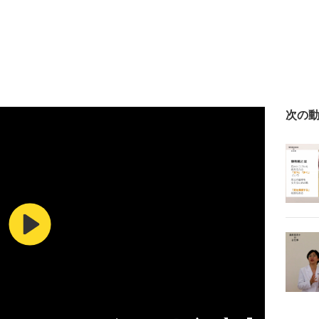
次の
Play