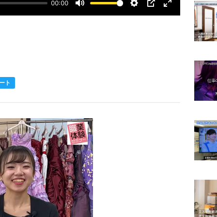
00:00
Mute
Settings
PIP
Enter
fullscreen
ート