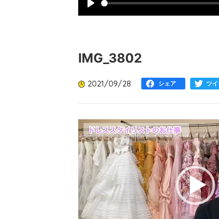
Play
IMG_3802
2021/09/28
シェア
ツイ
動
画
プ
レ
ー
ヤ