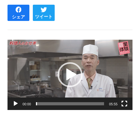
ツイート
シェア
動
画
プ
レ
ー
ヤ
ー
00:00
05:55