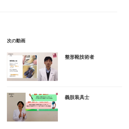
次の動画
整形靴技術者
義肢装具士