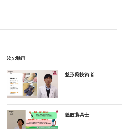
次の動画
整形靴技術者
義肢装具士