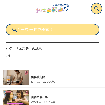
タグ：
「エステ」
の結果
2
件
美容鍼灸師
181
VIEW・
2026/04/06
美容のお仕事
292
VIEW・
2026/04/06