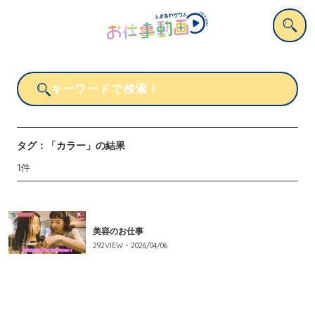
タグ：
「カラー」
の結果
1
件
美容のお仕事
292
VIEW・
2026/04/06