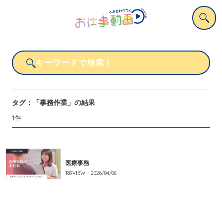
タグ：
「事務作業」
の結果
1
件
医療事務
189
VIEW・
2026/04/06