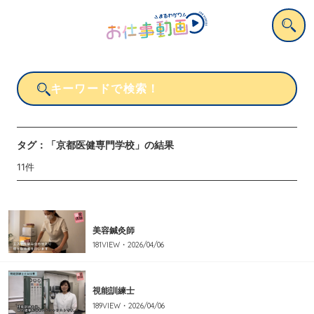
タグ：
「京都医健専門学校」
の結果
11
件
美容鍼灸師
181
VIEW・
2026/04/06
視能訓練士
189
VIEW・
2026/04/06