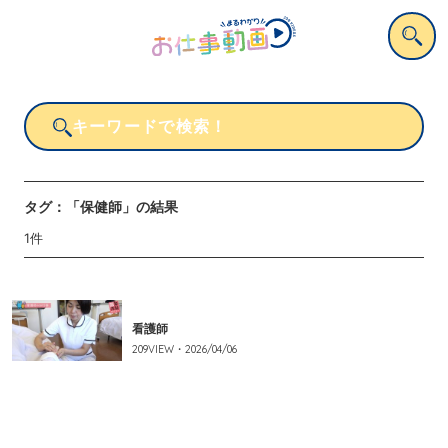
タグ：
「保健師」
の結果
1
件
看護師
209
VIEW・
2026/04/06