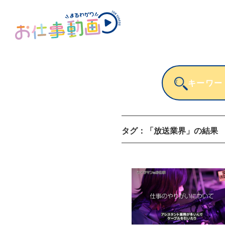
タグ：
「放送業界」
の結果