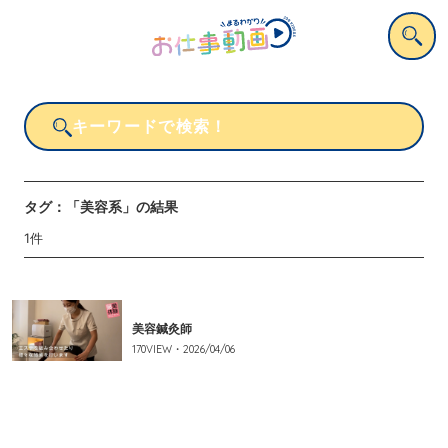
タグ：
「美容系」
の結果
1
件
美容鍼灸師
170
VIEW・
2026/04/06