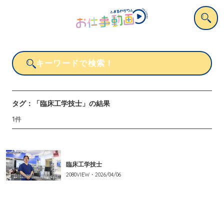
タグ：
「臨床工学技士」
の結果
1
件
臨床工学技士
2080
VIEW・
2026/04/06