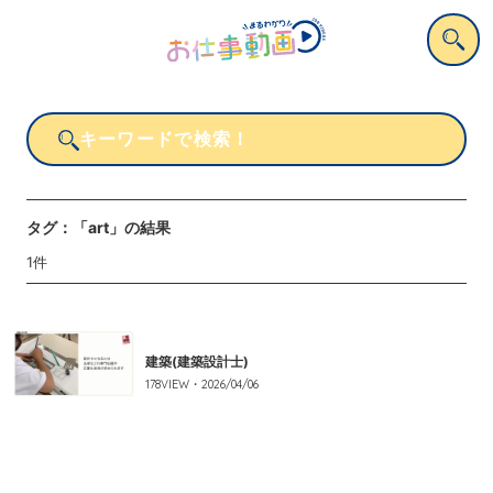
タグ：
「art」
の結果
1
件
建築(建築設計士)
178
VIEW・
2026/04/06