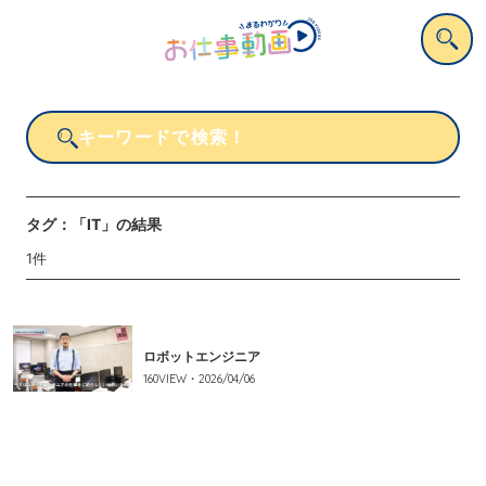
タグ：
「IT」
の結果
1
件
ロボットエンジニア
160
VIEW・
2026/04/06