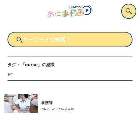
タグ：
「nurse」
の結果
1
件
看護師
202
VIEW・
2026/04/06